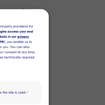
 & renommiertes
t bei der Firma Tyczka
rd-party providers) for
gies access your end
schiedenen Formen und
tails in our
privacy
eam weiter
DPR
), you enable us to
spekt gehören zu
or you. You can also
en, denn für uns ist es
en zu sehen.
our consent at any time,
se technically required
n:
k, Umwelttechnik oder
nologien
itsweise
w the site is used –