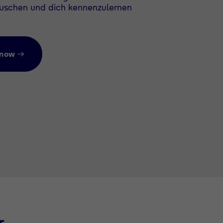
uschen und dich kennenzulernen
 now
r