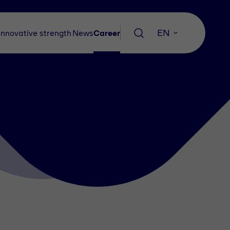
EN
Innovative strength
News
Career