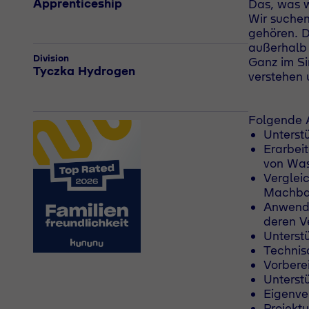
Apprenticeship
Das, was w
Wir suchen
gehören. D
außerhalb
Division
Ganz im Si
Tyczka Hydrogen
verstehen 
Folgende A
Unterst
Erarbei
von Was
Vergleic
Machbar
Anwende
deren V
Unterst
Technis
Vorbere
Unterst
Eigenve
Projekt