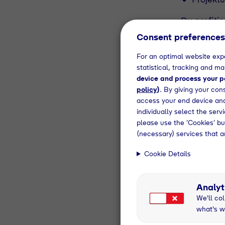
Du profiti
Unternehme
Consent preferences
Hydrogen 
Succes
For an optimal website expe
statistical, tracking and m
Neue Ideen
device and process your pe
jede davon
policy
)
. By giving your con
voranzubri
access your end device and
unseren Gr
wichtig, n
individually select the ser
please use the ‘Cookies’ bu
Diese Komp
(necessary) services that a
Aktuell
einem v
Cookie Details
Hohes I
Ausgeprä
Hohes M
Analyt
Ausgepr
We'll col
Sehr gu
what's w
Sichere