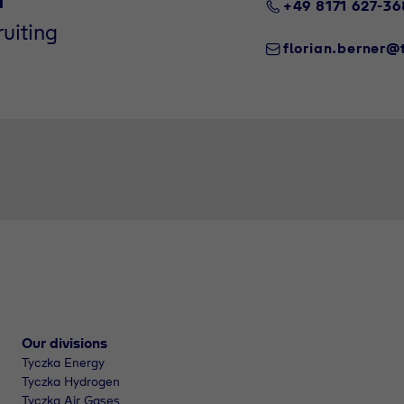
+49 8171 627-36
uiting
florian.berner
Our divisions
Tyczka Energy
Tyczka Hydrogen
Tyczka Air Gases