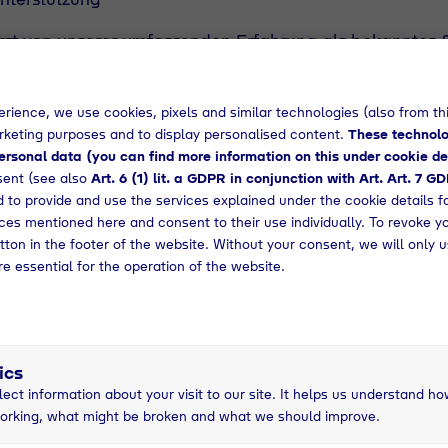
erst von unserer umfassenden Erfahrung als bekanntes
n in der Branche und wirst während der gesamten Zei
eng von Deinem Team betreut.
s through diversity
rience, we use cookies, pixels and similar technologies (also from thi
arketing purposes and to display personalised content.
These technolo
ansätze, Fortschritt und Talent kommen in vielen ver
rsonal data (you can find more information on this under cookie de
 ist gleich wichtig, um uns als Unternehmen und als T
sent (see also
Art. 6 (1) lit. a GDPR in conjunction with Art. Art. 7 G
ngen. Gegenseitige Akzeptanz, Wertschätzung und Re
 to provide and use the services explained under the cookie details f
undwerten und sind fest in unserer Arbeitsweise verbund
icht nur den Mitarbeitenden, sondern auch den Mensch
vices mentioned here and consent to their use individually. To revoke y
tton in the footer of the website. Without your consent, we will only u
etenzen und Erfahrungen solltest Du bereits mitbringe
re essential for the operation of the website.
es Studium im Bereich Maschinenbau, Verfahrenstechni
ergleichbaren Studiengang
nteresse an Themen der Energiewende und neuen Tech
gte selbstständige, sorgfältige und strukturierte Arbe
aß an Engagement und Zuverlässigkeit
ics
ägte Team- und Kommunikationsfähigkeit
lect information about your visit to our site. It helps us understand ho
te Deutsch und Englischkenntnisse in Wort und Schrift
orking, what might be broken and what we should improve.
r Umgang mit dem MS-Office-Paket