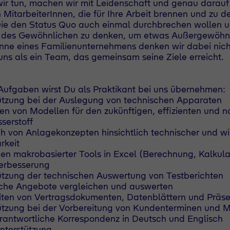
ir tun, machen wir mit Leidenschaft und genau darau
 MitarbeiterInnen, die für Ihre Arbeit brennen und zu d
ie den Status Quo auch einmal durchbrechen wollen u
 des Gewöhnlichen zu denken, um etwas Außergewöhnli
nne eines Familienunternehmens denken wir dabei nicht
uns als ein Team, das gemeinsam seine Ziele erreicht.
ufgaben wirst Du als Praktikant bei uns übernehmen:
ützung bei der Auslegung von technischen Apparaten
ten von Modellen für den zukünftigen, effizienten und 
serstoff
h von Anlagekonzepten hinsichtlich technischer und wir
keit
n makrobasierter Tools in Excel (Berechnung, Kalkulat
erbesserung
ützung der technischen Auswertung von Testberichten
che Angebote vergleichen und auswerten
iten von Vertragsdokumenten, Datenblättern und Präse
ützung bei der Vorbereitung von Kundenterminen und M
rantwortliche Korrespondenz in Deutsch und Englisch
unterstützung